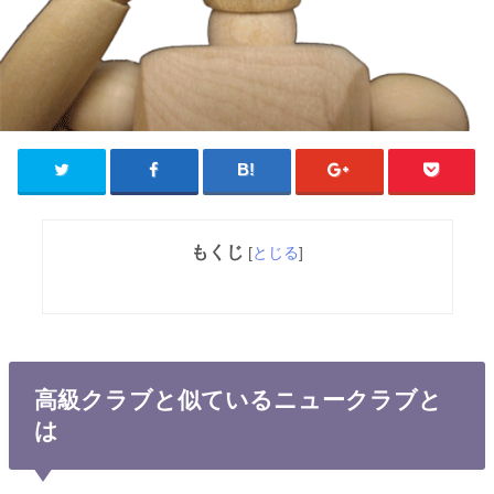
もくじ
[
とじる
]
高級クラブと似ているニュークラブと
は