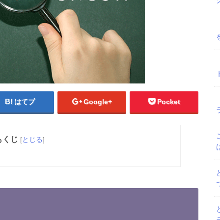
はてブ
Google+
Pocket
もくじ
[
とじる
]
て