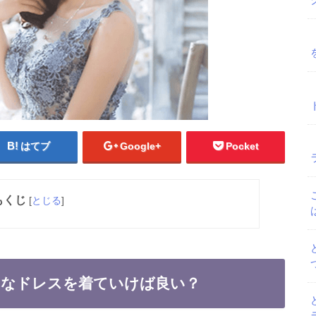
はてブ
Google+
Pocket
もくじ
[
とじる
]
んなドレスを着ていけば良い？